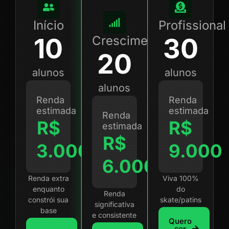
Início
Profissional
10
30
Crescimento
20
alunos
alunos
alunos
Renda
Renda
estimada
estimada
Renda
R$
R$
estimada
R$
3.000
9.000
6.000
Renda extra
Viva 100%
enquanto
do
Renda
constrói sua
skate/patins
significativa
base
e consistente
Quero
ser