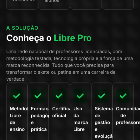
alunos.
A SOLUÇÃO
Conheça o
Libre Pro
Uma rede nacional de professores licenciados, com
metodologia testada, tecnologia própria e a força de uma
marca reconhecida. Tudo que você precisa para
transformar o skate ou patins em uma carreira de
verdade.
Metodologia
Formação
Certificação
Uso
Sistema
Comunida
Libre
pedagógica
oficial
da
de
de
de
e
marca
gestão
professor
ensino
prática
Libre
e
evolução