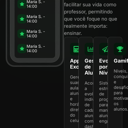
Maria S. -
facilitar sua vida como
14:00
professor, permitindo
Maria S. -
que você foque no que
14:00
realmente importa:
Maria S. -
ensinar.
14:00
Maria S. -
14:00
App
Gestão
Evolução
Gamif
Exclusivo
de
por
Níveis,
Alunos
Níveis
conqui
Gerencie
e
suas
Acompanhe
Sistema
desafi
aulas,
a
estruturado
para
alunos
evolução
de
motiva
e
individual
progressão
os
horários
de
para
alunos
direto
cada
manter
do
aluno
alunos
celular.
com
engajados.
dashboards.