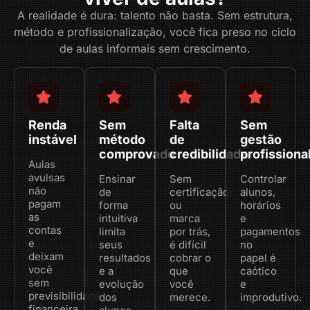
A realidade é dura: talento não basta. Sem estrutura,
método e profissionalização, você fica preso no ciclo
de aulas informais sem crescimento.
Renda
Sem
Falta
Sem
instável
método
de
gestão
comprovado
credibilidade
profissiona
Aulas
avulsas
Ensinar
Sem
Controlar
não
de
certificação
alunos,
pagam
forma
ou
horários
as
intuitiva
marca
e
contas
limita
por trás,
pagamentos
e
seus
é difícil
no
deixam
resultados
cobrar o
papel é
você
e a
que
caótico
sem
evolução
você
e
previsibilidade
dos
merece.
improdutivo.
financeira.