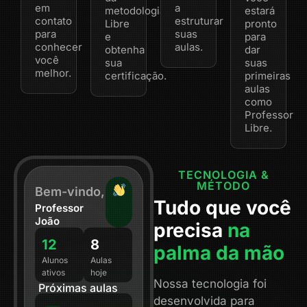
em
a
metodologia
estará
contato
estruturar
Libre
pronto
para
suas
e
para
conhecer
aulas.
obtenha
dar
você
sua
suas
melhor.
certificação.
primeiras
aulas
como
Professor
Libre.
TECNOLOGIA &
MÉTODO
Bem-vindo,
Tudo que você
Professor
João
precisa
na
12
8
palma da mão
Alunos
Aulas
ativos
hoje
Nossa tecnologia foi
Próximas aulas
desenvolvida para