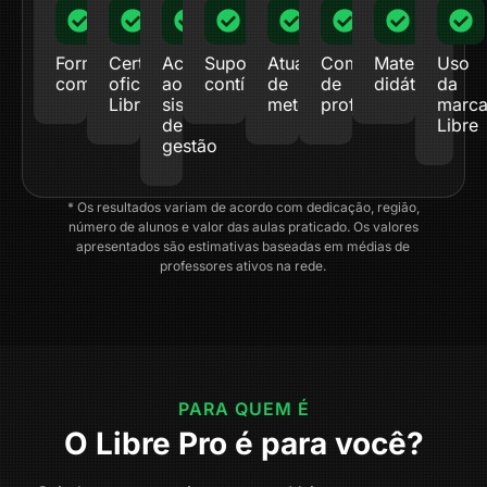
Formação
Certificação
Acesso
Suporte
Atualizações
Comunidade
Material
Uso
completa
oficial
ao
contínuo
de
de
didático
da
Libre
sistema
metodologia
professores
marc
de
Libre
gestão
* Os resultados variam de acordo com dedicação, região,
número de alunos e valor das aulas praticado. Os valores
apresentados são estimativas baseadas em médias de
professores ativos na rede.
PARA QUEM É
O Libre Pro é para você?