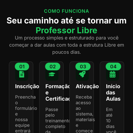
COMO FUNCIONA
Seu caminho até se tornar um
Professor Libre
Um processo simples e estruturado para você
começar a dar aulas com toda a estrutura Libre em
poucos dias.
01
02
03
04
Inscrição
Formação
Ativação
Início
e
das
Preencha
Receba
Certificação
Aulas
o
acesso
formulário
ao
Passe
Em
e
sistema,
pelo
até
nossa
materiais
treinamento
10
equipe
e
completo
dias
entrará
comece
da
você