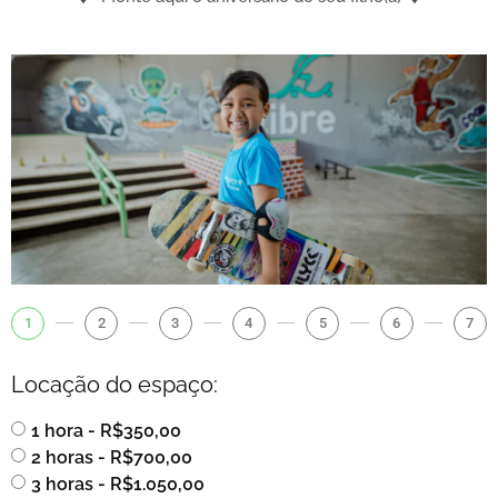
1
2
3
4
5
6
7
Locação do espaço:
1 hora - R$350,00
2 horas - R$700,00
3 horas - R$1.050,00